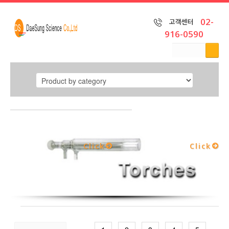
닫기
02-
916-0590
home
Click
Click
Product
by
category
Product
by brand